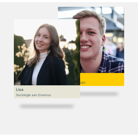
Niek
VWO 6, N&T/N&G
Lisa
Sociologie aan Erasmus