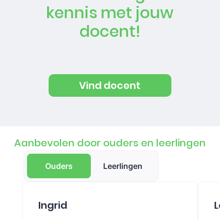
kennis met jouw
docent!
Vind docent
Aanbevolen door ouders en leerlingen
Ouders
Leerlingen
Ingrid
L