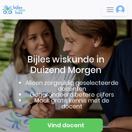
Bijles wiskunde in
Duizend Morgen
Alleen zorgvuldig geselecteerde
docenten
Gegarandeerd betere cijfers
Maak gratis kennis met de
docent
Vind docent