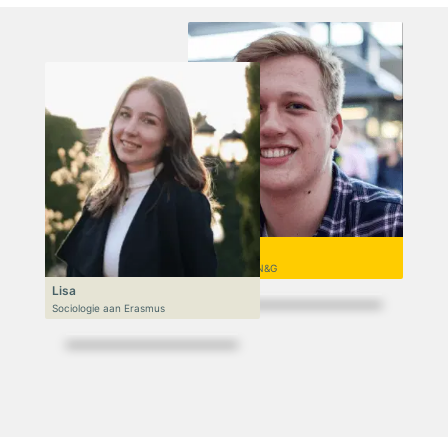
Niek
VWO 6, N&T/N&G
Lisa
Sociologie aan Erasmus