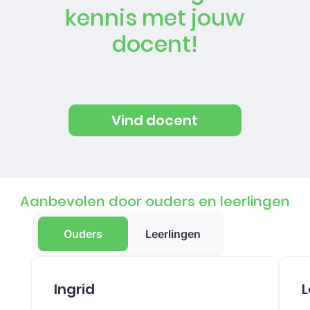
kennis met jouw
docent!
Vind docent
Aanbevolen door ouders en leerlingen
Ouders
Leerlingen
Ingrid
L