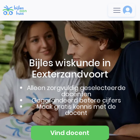
Bijles wiskunde in
Eexterzandvoort
Alleen zorgvuldig geselecteerde
docenten
Gegarandeerd betere cijfers
Maak gratis kennis met de
docent
Vind docent