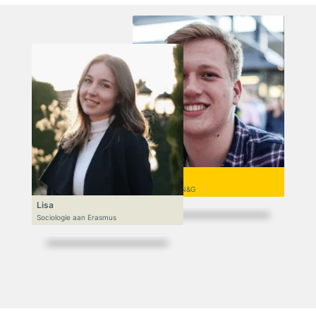
Niek
VWO 6, N&T/N&G
Lisa
Sociologie aan Erasmus