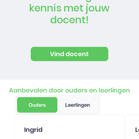
kennis met jouw
docent!
Vind docent
Aanbevolen door ouders en leerlingen
Ouders
Leerlingen
Ingrid
L