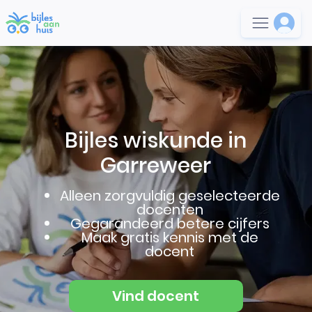
Bijles wiskunde in
Garreweer
Alleen zorgvuldig geselecteerde
docenten
Gegarandeerd betere cijfers
Maak gratis kennis met de
docent
Vind docent