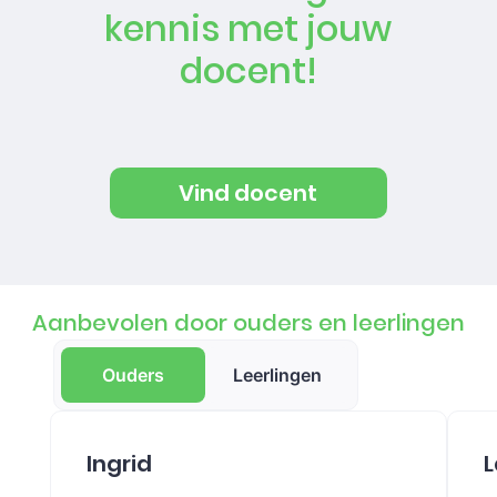
kennis met jouw
docent!
Vind docent
Aanbevolen door ouders en leerlingen
Ouders
Leerlingen
Ingrid
L