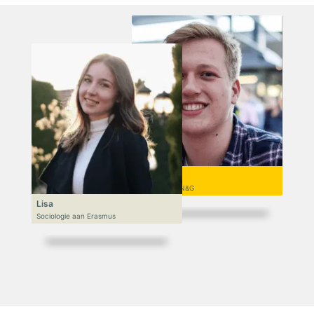
Niek
VWO 6, N&T/N&G
Lisa
Sociologie aan Erasmus