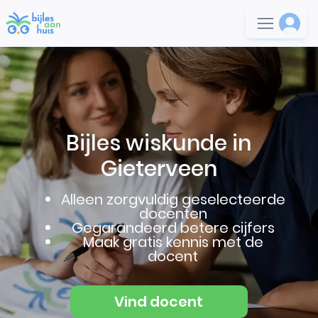
Bijles wiskunde in
Gieterveen
Alleen zorgvuldig geselecteerde
docenten
Gegarandeerd betere cijfers
Maak gratis kennis met de
docent
Vind docent