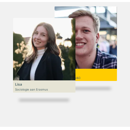
Niek
VWO 6, N&T/N&G
Lisa
Sociologie aan Erasmus