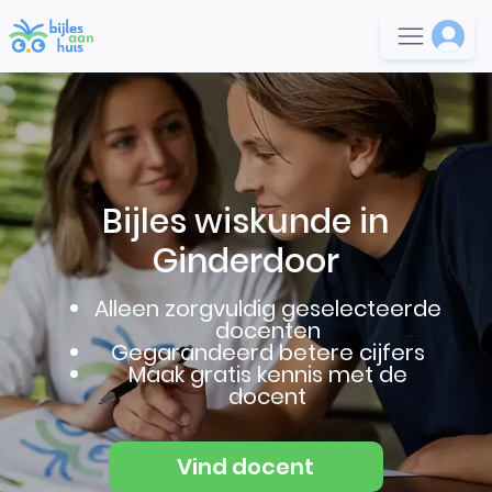
Bijles wiskunde in
Ginderdoor
Alleen zorgvuldig geselecteerde
docenten
Gegarandeerd betere cijfers
Maak gratis kennis met de
docent
Vind docent