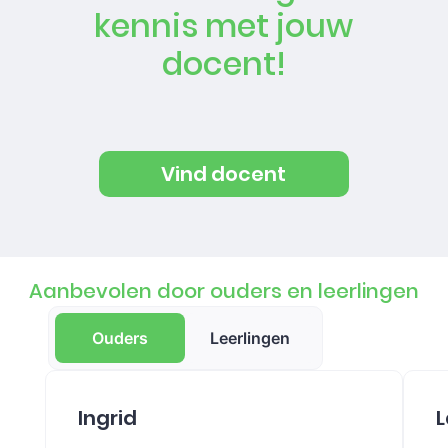
kennis met jouw
docent!
Vind docent
Aanbevolen door ouders en leerlingen
Ouders
Leerlingen
Ingrid
L