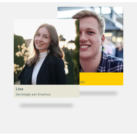
Niek
VWO 6, N&T/N&G
Lisa
Sociologie aan Erasmus