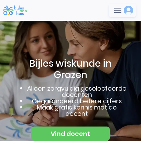
Bijles wiskunde in
Grazen
Alleen zorgvuldig geselecteerde
docenten
Gegarandeerd betere cijfers
Maak gratis kennis met de
docent
Vind docent