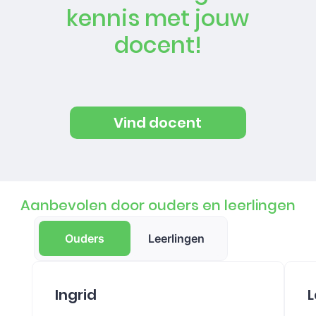
kennis met jouw
docent!
Vind docent
Aanbevolen door ouders en leerlingen
Ouders
Leerlingen
Ingrid
L