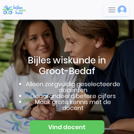
Bijles wiskunde in
Groot-Bedaf
Alleen zorgvuldig geselecteerde
docenten
Gegarandeerd betere cijfers
Maak gratis kennis met de
docent
Vind docent