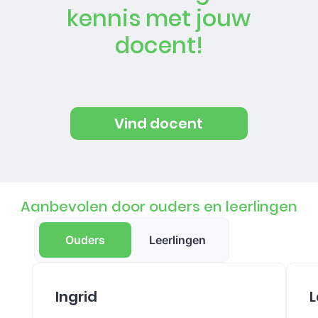
kennis met jouw
docent!
Vind docent
Aanbevolen door ouders en leerlingen
Ouders
Leerlingen
Ingrid
L