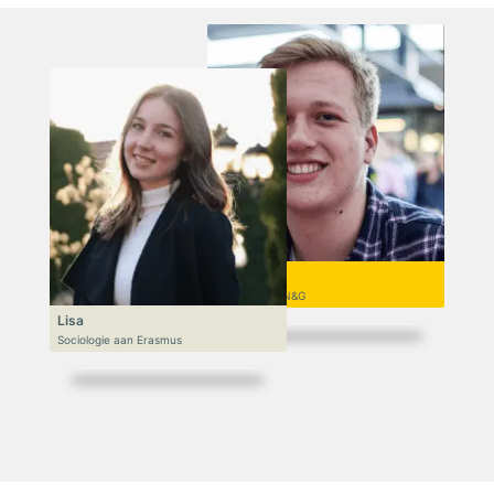
Niek
VWO 6, N&T/N&G
Lisa
Sociologie aan Erasmus