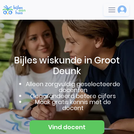
Bijles wiskunde in Groot
Deunk
Alleen zorgvuldig geselecteerde
docenten
Gegarandeerd betere cijfers
Maak gratis kennis met de
docent
Vind docent