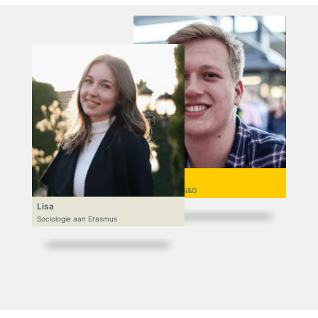
Niek
VWO 6, N&T/N&G
Lisa
Sociologie aan Erasmus