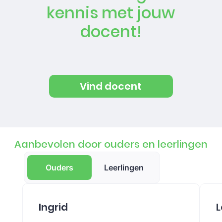
kennis met jouw
docent!
Vind docent
Aanbevolen door ouders en leerlingen
Ouders
Leerlingen
Ingrid
L