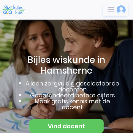
Bijles wiskunde in
Hamsherne
Alleen zorgvuldig geselecteerde
docenten
Gegarandeerd betere cijfers
Maak gratis kennis met de
docent
Vind docent