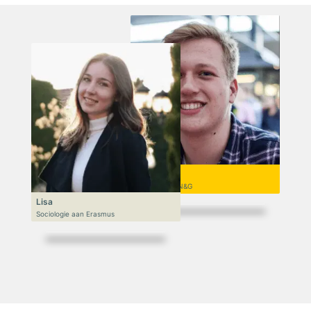
Niek
VWO 6, N&T/N&G
Lisa
Sociologie aan Erasmus