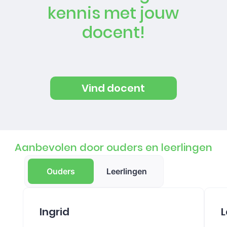
kennis met jouw
docent!
Vind docent
Aanbevolen door ouders en leerlingen
Ouders
Leerlingen
Ingrid
L