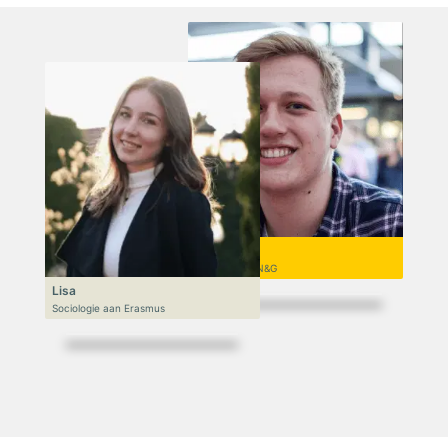
Niek
VWO 6, N&T/N&G
Lisa
Sociologie aan Erasmus