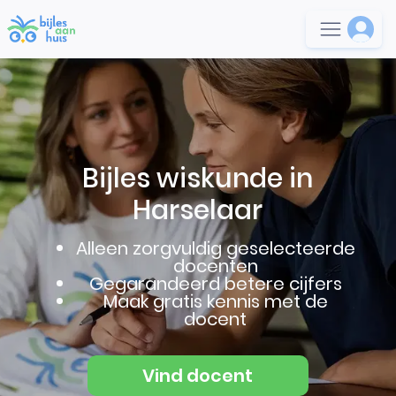
Bijles wiskunde in
Harselaar
Alleen zorgvuldig geselecteerde
docenten
Gegarandeerd betere cijfers
Maak gratis kennis met de
docent
Vind docent