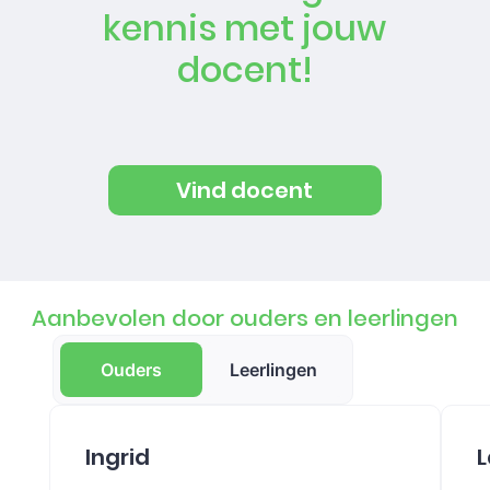
kennis met jouw
docent!
Vind docent
Aanbevolen door ouders en leerlingen
Ouders
Leerlingen
Ingrid
L