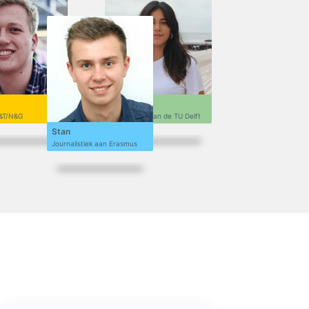
Sofi
&T/N&G
Ontwerpen aan de TU Delft
Stan
Journalistiek aan Erasmus