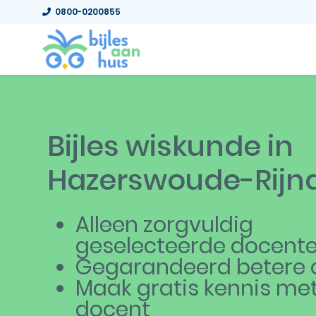
0800-0200855
Bijles wiskunde in
Hazerswoude-Rijnd
Alleen zorgvuldig
geselecteerde docent
Gegarandeerd betere c
Maak gratis kennis me
docent