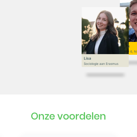
Niek
VWO 6, N
Lisa
Sociologie aan Erasmus
Onze voordelen