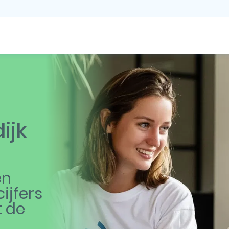
ijk
en
ijfers
t de