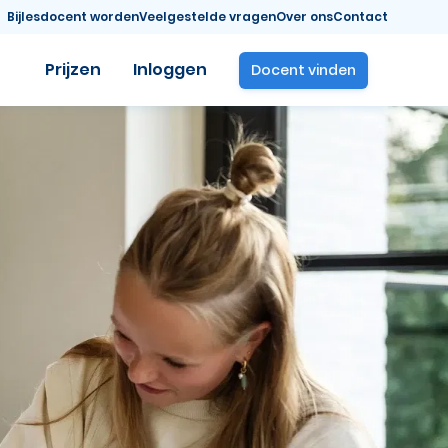
Bijlesdocent worden
Veelgestelde vragen
Over ons
Contact
Prijzen
Inloggen
Docent vinden