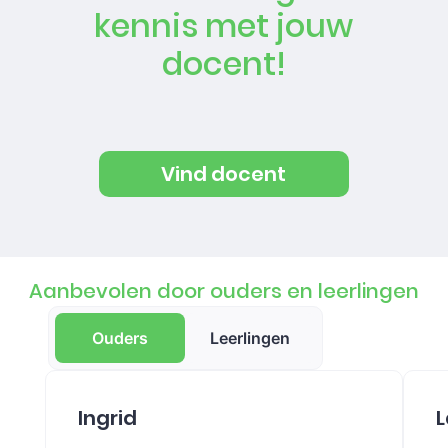
kennis met jouw
docent!
Vind docent
Aanbevolen door ouders en leerlingen
Ouders
Leerlingen
Ingrid
L