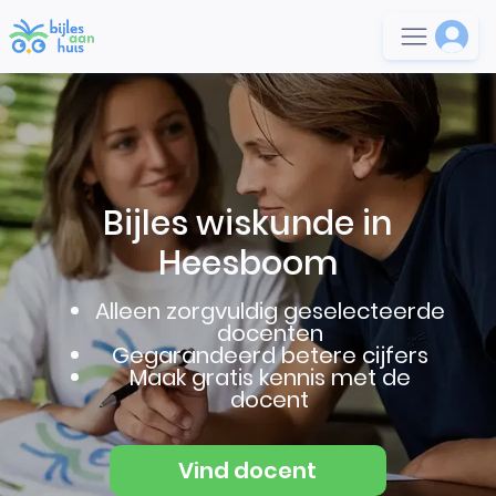
Bijles wiskunde in
Heesboom
Alleen zorgvuldig geselecteerde
docenten
Gegarandeerd betere cijfers
Maak gratis kennis met de
docent
Vind docent