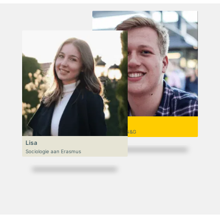
Niek
VWO 6, N&T/N&G
Lisa
Sociologie aan Erasmus