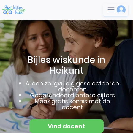
Bijles wiskunde in
Heikant
Alleen zorgvuldig geselecteerde
docenten
Gegarandeerd betere cijfers
Maak gratis kennis met de
docent
Vind docent