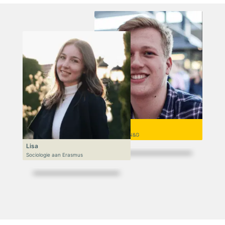
Niek
VWO 6, N&T/N&G
Lisa
Sociologie aan Erasmus