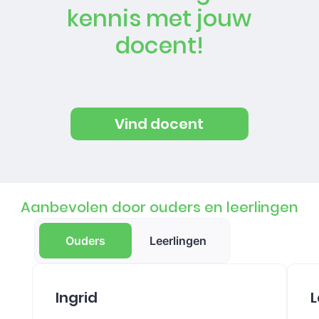
kennis met jouw
docent!
Vind docent
Aanbevolen door ouders en leerlingen
Ouders
Leerlingen
Ingrid
L