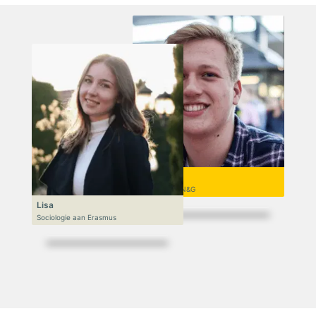
Niek
VWO 6, N&T/N&G
Lisa
Sociologie aan Erasmus