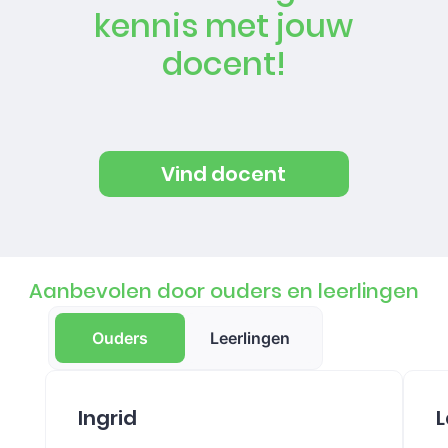
kennis met jouw
docent!
Vind docent
Aanbevolen door ouders en leerlingen
Ouders
Leerlingen
Ingrid
L