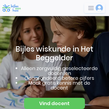
Bijles wiskunde in Het
Beggelder
Alleen zorgvuldig geselecteerde
docenten
Gegarandeerd betere cijfers
Maak gratis kennis met de
docent
Vind docent