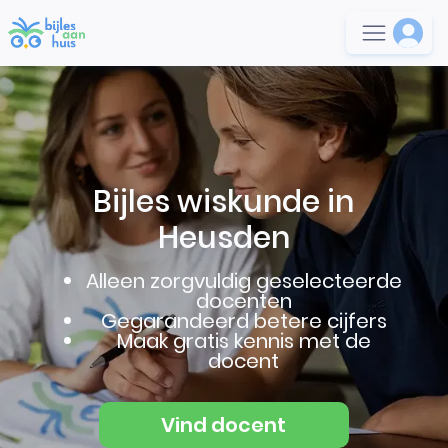
Bijles wiskunde in
Heusden
Alleen zorgvuldig geselecteerde
docenten
Gegarandeerd betere cijfers
Maak gratis kennis met de
docent
Vind docent