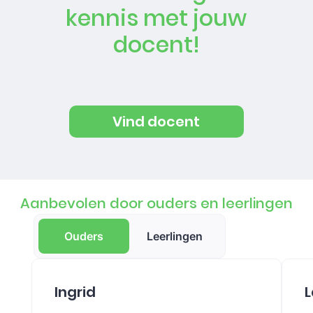
kennis met jouw
docent!
Vind docent
Aanbevolen door ouders en leerlingen
Ouders
Leerlingen
Ingrid
L