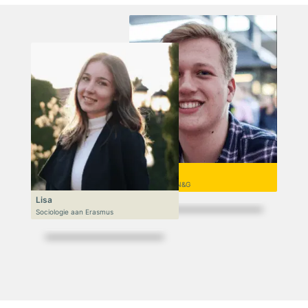
Niek
VWO 6, N&T/N&G
Lisa
Sociologie aan Erasmus