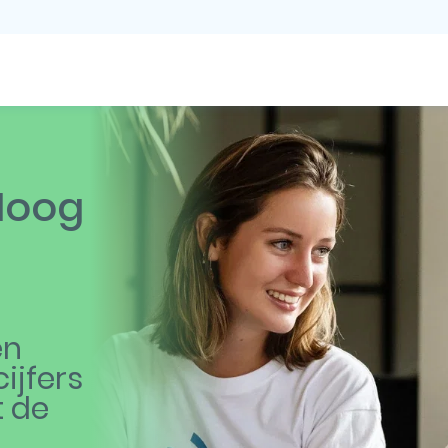
 Hoog
en
ijfers
t de