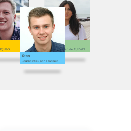
Sofi
&T/N&G
Ontwerpen aan de TU Delft
Stan
Journalistiek aan Erasmus