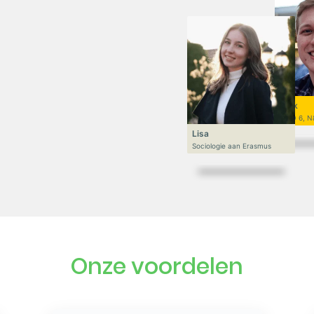
Niek
VWO 6, N
Lisa
Sociologie aan Erasmus
Onze voordelen