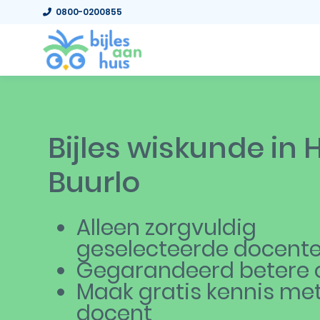
0800-0200855
Bijles wiskunde in
Buurlo
Alleen zorgvuldig
geselecteerde docent
Gegarandeerd betere c
Maak gratis kennis me
docent