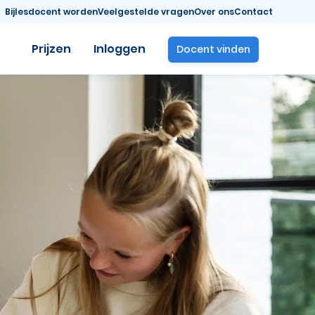
Bijlesdocent worden
Veelgestelde vragen
Over ons
Contact
Prijzen
Inloggen
Docent vinden