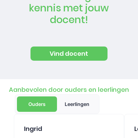
kennis met jouw
docent!
Vind docent
Aanbevolen door ouders en leerlingen
Ouders
Leerlingen
Ingrid
L