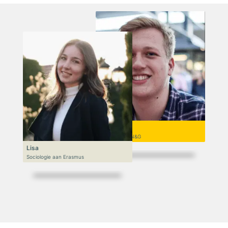
Niek
VWO 6, N&T/N&G
Lisa
Sociologie aan Erasmus