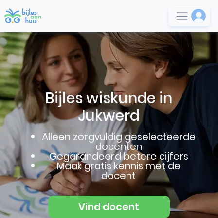
Bijles wiskunde in
Jukwerd
Alleen zorgvuldig geselecteerde
docenten
Gegarandeerd betere cijfers
Maak gratis kennis met de
docent
Vind docent