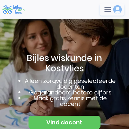
Bijles wiskunde in
Kostvlies
Alleen zorgvuldig geselecteerde
docenten
Gegarandeerd betere cijfers
Maak gratis kennis met de
docent
Vind docent