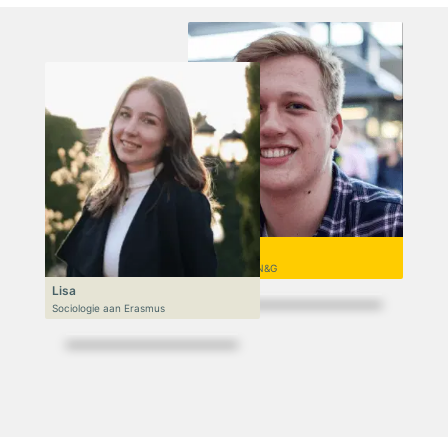
Niek
VWO 6, N&T/N&G
Lisa
Sociologie aan Erasmus