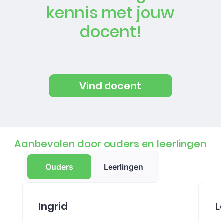
kennis met jouw
docent!
Vind docent
Aanbevolen door ouders en leerlingen
Ouders
Leerlingen
Ingrid
L