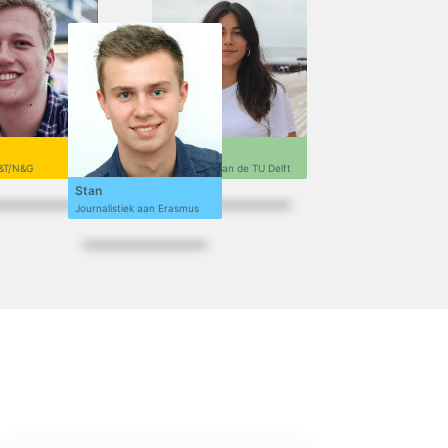
Sofi
&T/N&G
Ontwerpen aan de TU Delft
Stan
Journalistiek aan Erasmus