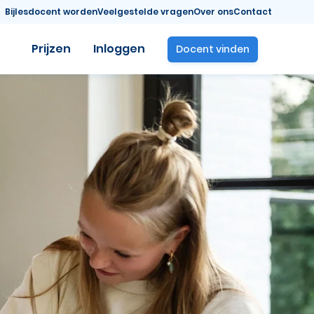
Bijlesdocent worden
Veelgestelde vragen
Over ons
Contact
Prijzen
Inloggen
Docent vinden