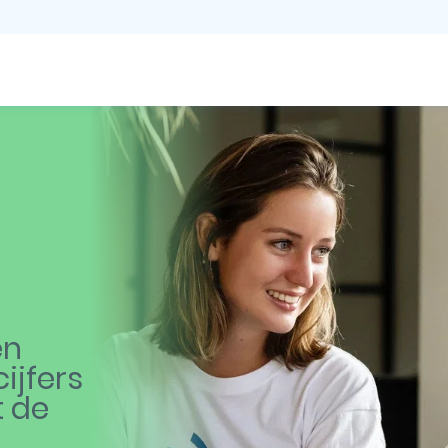
en
ijfers
t de