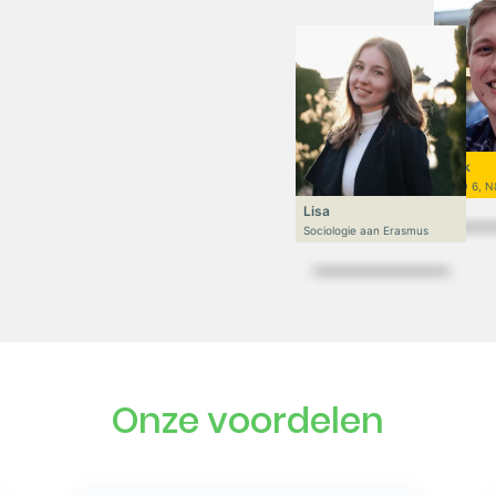
Niek
VWO 6, N
Lisa
Sociologie aan Erasmus
Onze voordelen