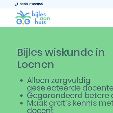
0800-0200855
Bijles wiskunde in
Loenen
Alleen zorgvuldig
geselecteerde docent
Gegarandeerd betere c
Maak gratis kennis me
docent