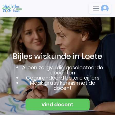
Bijles wiskunde in Loete
Alleen zorgvuldig geselecteerde
docenten
Gegarandeerd betere cijfers
Maak gratis kennis met de
docent
Vind docent