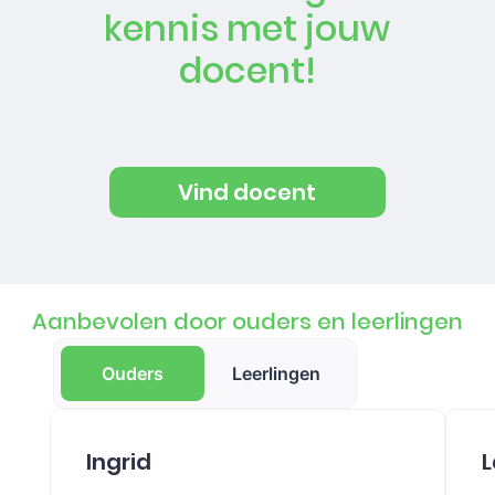
kennis met jouw
docent!
Vind docent
Aanbevolen door ouders en leerlingen
Ouders
Leerlingen
Ingrid
L