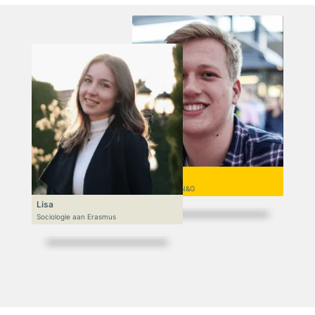
Niek
VWO 6, N&T/N&G
Lisa
Sociologie aan Erasmus