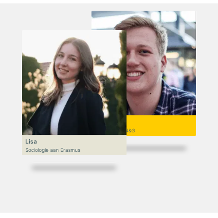
Niek
VWO 6, N&T/N&G
Lisa
Sociologie aan Erasmus