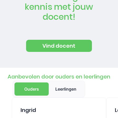
kennis met jouw
docent!
Vind docent
Aanbevolen door ouders en leerlingen
Ouders
Leerlingen
Ingrid
L