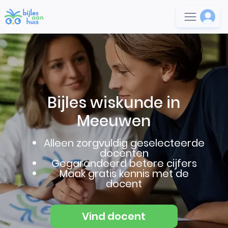
Bijles wiskunde in
Meeuwen
Alleen zorgvuldig geselecteerde
docenten
Gegarandeerd betere cijfers
Maak gratis kennis met de
docent
Vind docent