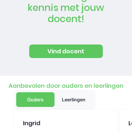
kennis met jouw
docent!
Vind docent
Aanbevolen door ouders en leerlingen
Ouders
Leerlingen
Ingrid
L