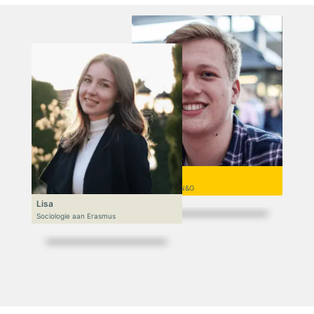
Niek
VWO 6, N&T/N&G
Lisa
Sociologie aan Erasmus