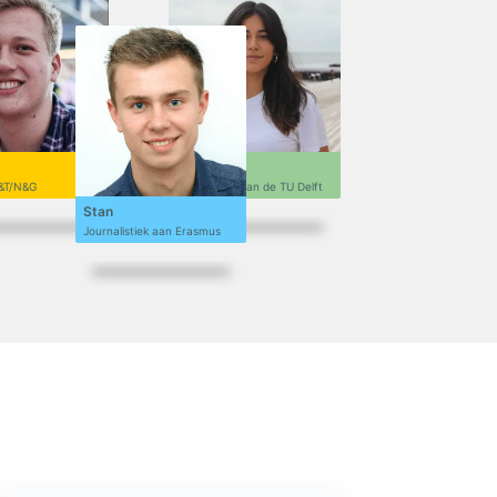
Sofi
&T/N&G
Ontwerpen aan de TU Delft
Stan
Journalistiek aan Erasmus