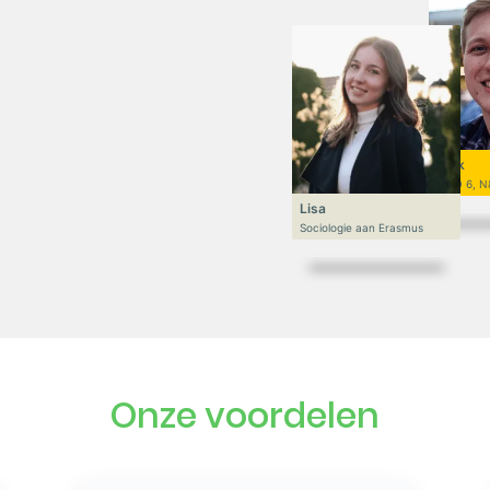
Niek
VWO 6, N
Lisa
Sociologie aan Erasmus
Onze voordelen