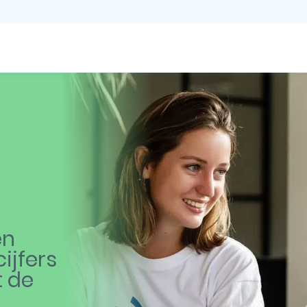
en
ijfers
t de