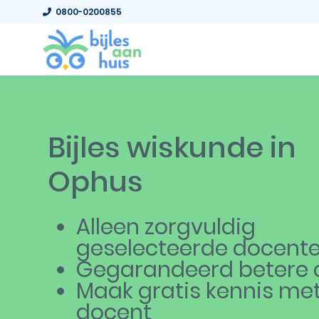
0800-0200855
Bijles wiskunde in
Ophus
Alleen zorgvuldig
geselecteerde docent
Gegarandeerd betere c
Maak gratis kennis me
docent