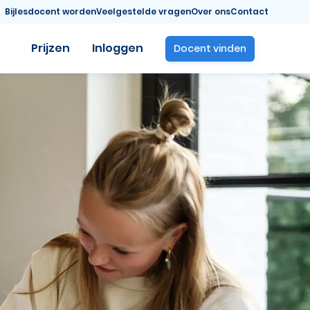
Bijlesdocent worden
Veelgestelde vragen
Over ons
Contact
Prijzen
Inloggen
Docent vinden