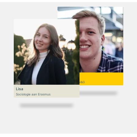
Niek
VWO 6, N&T/N&G
Lisa
Sociologie aan Erasmus