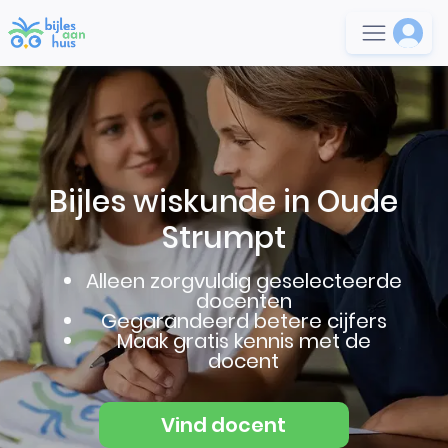
Bijles wiskunde in Oude
Strumpt
Alleen zorgvuldig geselecteerde
docenten
Gegarandeerd betere cijfers
Maak gratis kennis met de
docent
Vind docent