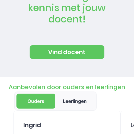
kennis met jouw
docent!
Vind docent
Aanbevolen door ouders en leerlingen
Ouders
Leerlingen
Ingrid
L