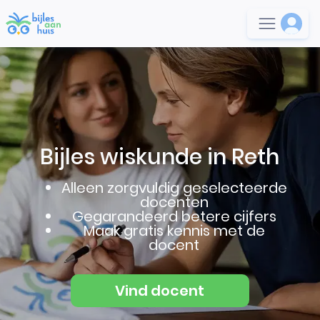
Bijles wiskunde in Reth
Alleen zorgvuldig geselecteerde
docenten
Gegarandeerd betere cijfers
Maak gratis kennis met de
docent
Vind docent