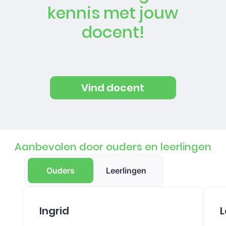
kennis met jouw
docent!
Vind docent
Aanbevolen door ouders en leerlingen
Ouders
Leerlingen
Ingrid
L