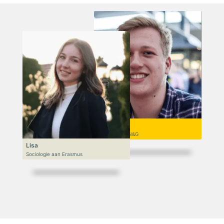
Niek
VWO 6, N&T/N&G
Lisa
Sociologie aan Erasmus