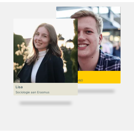
Niek
VWO 6, N&T/N&G
Lisa
Sociologie aan Erasmus