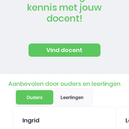
kennis met jouw
docent!
Vind docent
Aanbevolen door ouders en leerlingen
Ouders
Leerlingen
Ingrid
L