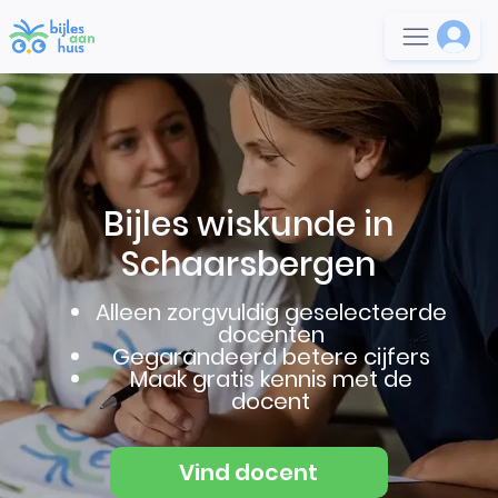
Bijles wiskunde in
Schaarsbergen
Alleen zorgvuldig geselecteerde
docenten
Gegarandeerd betere cijfers
Maak gratis kennis met de
docent
Vind docent