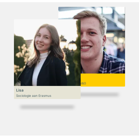
Niek
VWO 6, N&T/N&G
Lisa
Sociologie aan Erasmus