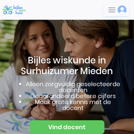
Bijles wiskunde in
Surhuizumer Mieden
Alleen zorgvuldig geselecteerde
docenten
Gegarandeerd betere cijfers
Maak gratis kennis met de
docent
Vind docent