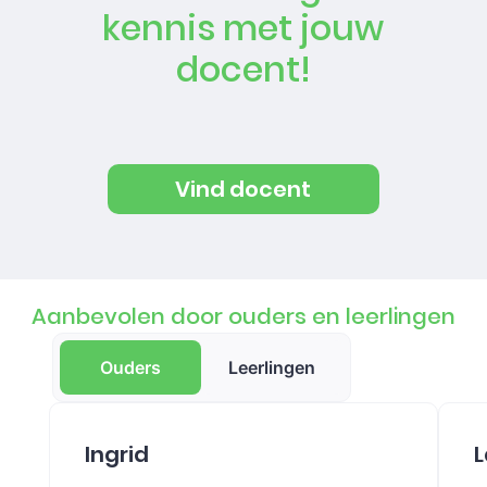
kennis met jouw
docent!
Vind docent
Aanbevolen door ouders en leerlingen
Ouders
Leerlingen
Ingrid
L