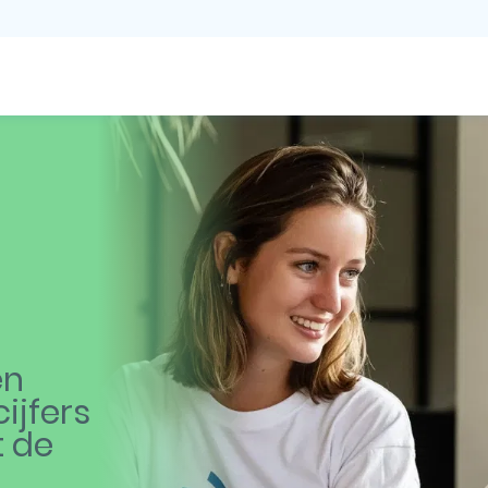
en
ijfers
t de