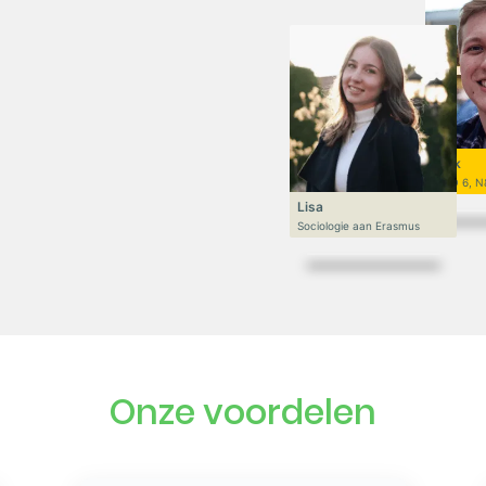
Niek
VWO 6, N
Lisa
Sociologie aan Erasmus
Onze voordelen