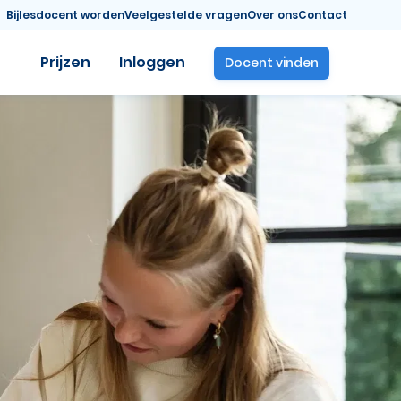
Bijlesdocent worden
Veelgestelde vragen
Over ons
Contact
Prijzen
Inloggen
Docent vinden