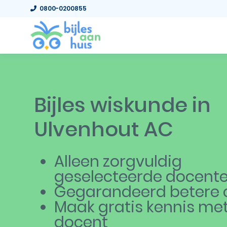
0800-0200855
Bijles wiskunde in
Ulvenhout AC
Alleen zorgvuldig
geselecteerde docent
Gegarandeerd betere c
Maak gratis kennis me
docent