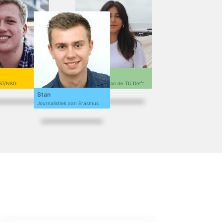
Sofi
&T/N&G
Ontwerpen aan de TU Delft
Stan
Journalistiek aan Erasmus