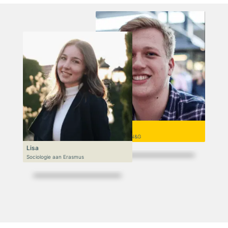
Niek
VWO 6, N&T/N&G
Lisa
Sociologie aan Erasmus