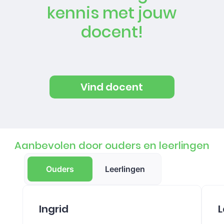
kennis met jouw
docent!
Vind docent
Aanbevolen door ouders en leerlingen
Ouders
Leerlingen
Ingrid
L