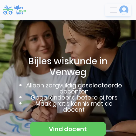
Bijles wiskunde in
Venweg
Alleen zorgvuldig geselecteerde
docenten
Gegarandeerd betere cijfers
Maak gratis kennis met de
docent
Vind docent