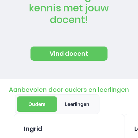
kennis met jouw
docent!
Vind docent
Aanbevolen door ouders en leerlingen
Ouders
Leerlingen
Ingrid
L