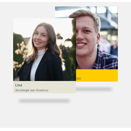
Niek
VWO 6, N&T/N&G
Lisa
Sociologie aan Erasmus