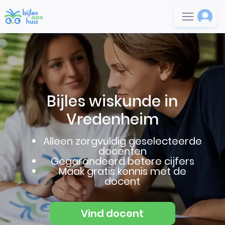
Bijles wiskunde in
Vredenheim
Alleen zorgvuldig geselecteerde
docenten
Gegarandeerd betere cijfers
Maak gratis kennis met de
docent
Vind docent