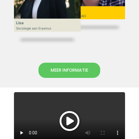
Niek
VWO 6, N&T/N&G
Lisa
Sociologie aan Erasmus
MEER INFORMATIE