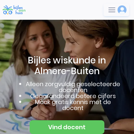
Bijles wiskunde in
Almere-Buiten
Alleen zorgvuldig geselecteerde
docenten
Gegarandeerd betere cijfers
Maak gratis kennis met de
docent
Vind docent