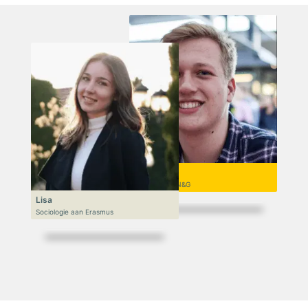
Niek
VWO 6, N&T/N&G
Lisa
Sociologie aan Erasmus