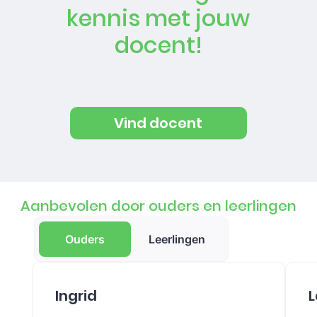
kennis met jouw
docent!
Vind docent
Aanbevolen door ouders en leerlingen
Ouders
Leerlingen
Ingrid
L