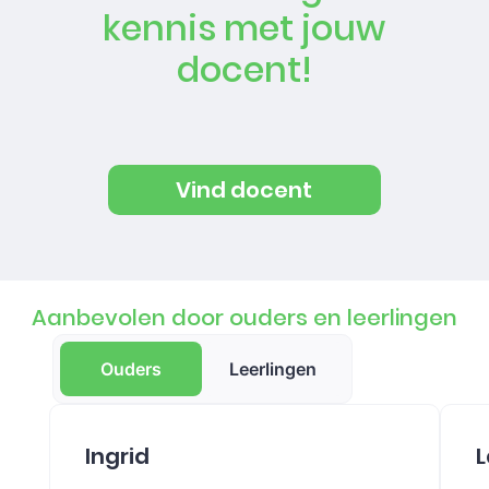
kennis met jouw
docent!
Vind docent
Aanbevolen door ouders en leerlingen
Ouders
Leerlingen
Ingrid
L