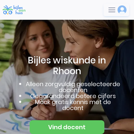
Bijles wiskunde in
Rhoon
Alleen zorgvuldig geselecteerde
docenten
Gegarandeerd betere cijfers
Maak gratis kennis met de
docent
Vind docent