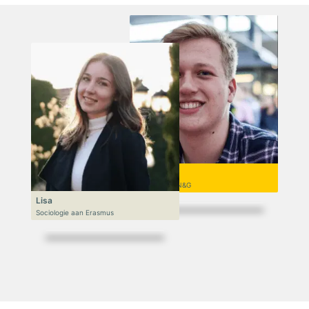
Niek
VWO 6, N&T/N&G
Lisa
Sociologie aan Erasmus