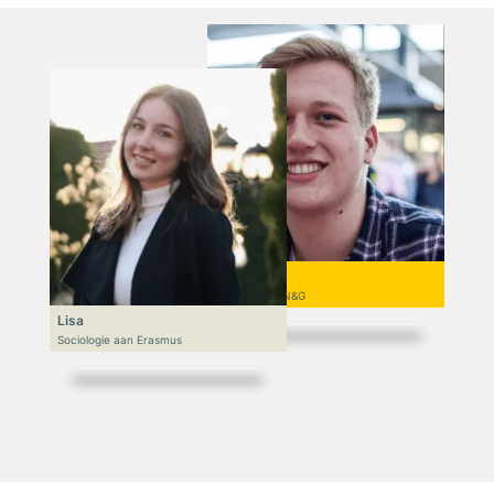
Niek
VWO 6, N&T/N&G
Lisa
Sociologie aan Erasmus