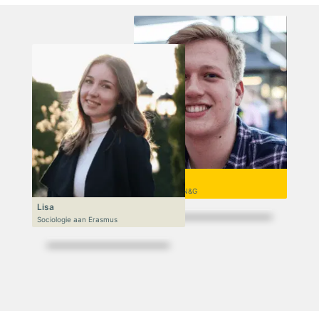
Niek
VWO 6, N&T/N&G
Lisa
Sociologie aan Erasmus