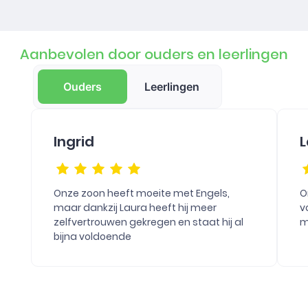
Aanbevolen door ouders en leerlingen
Ouders
Leerlingen
Ingrid
L
Onze zoon heeft moeite met Engels,
O
maar dankzij Laura heeft hij meer
v
zelfvertrouwen gekregen en staat hij al
m
bijna voldoende