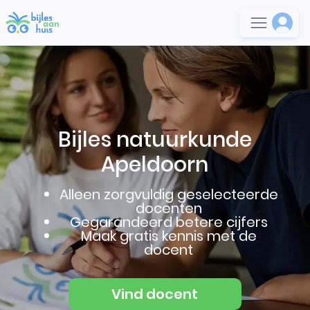
Bijles natuurkunde
Apeldoorn
Alleen zorgvuldig geselecteerde
docenten
Gegarandeerd betere cijfers
Maak gratis kennis met de
docent
Vind docent