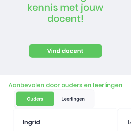
kennis met jouw
docent!
Vind docent
Aanbevolen door ouders en leerlingen
Ouders
Leerlingen
Ingrid
L