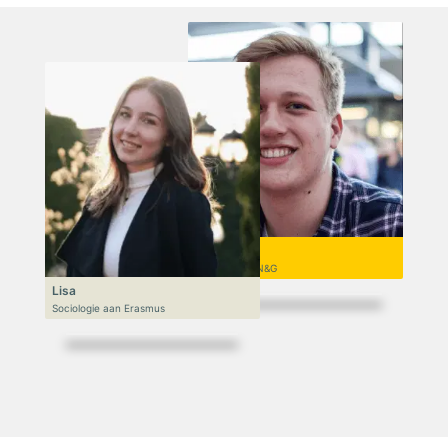
Niek
VWO 6, N&T/N&G
Lisa
Sociologie aan Erasmus