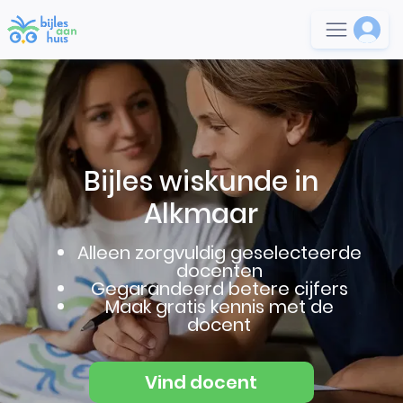
Bijles wiskunde in
Alkmaar
Alleen zorgvuldig geselecteerde
docenten
Gegarandeerd betere cijfers
Maak gratis kennis met de
docent
Vind docent